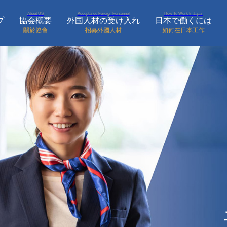
About US
Acceptance Foreign Personnel
How To Work In Japan
プ
協会概要
外国人材の受け入れ
日本で働くには
關於協會
招募外國人材
如何在日本工作