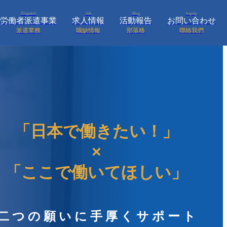
Dispatch
Job
Blog
Inquity
労働者派遣事業
求人情報
活動報告
お問い合わせ
派遣業務
職缺情報
部落格
聯絡我們
「日本で働きたい！」
×
「ここで働いてほしい」
二つの願いに手厚くサポート