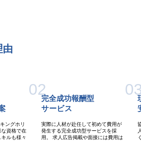
理由
02
0
完全成功報酬型
案
サービス
キングホリ
実際に人材が赴任して初めて費用が
様な資格で在
発生する完全成功型サービスを採
スキルも様々
用。 求人広告掲載や面接には費用は