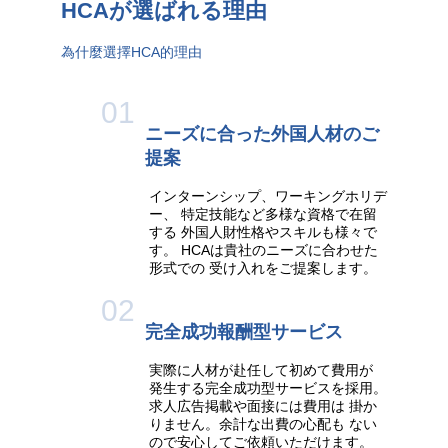
HCAが選ばれる理由
為什麼選擇HCA的理由
01
ニーズに合った
外国人材のご
提案
インターンシップ、ワーキングホリデ
ー、 特定技能など多様な資格で在留
する 外国人財性格やスキルも様々で
す。 HCAは貴社のニーズに合わせた
形式での 受け入れをご提案します。
02
完全成功報酬型
サービス
実際に人材が赴任して初めて費用が
発生する完全成功型サービスを採用。
求人広告掲載や面接には費用は 掛か
りません。余計な出費の心配も ない
ので安心してご依頼いただけます。