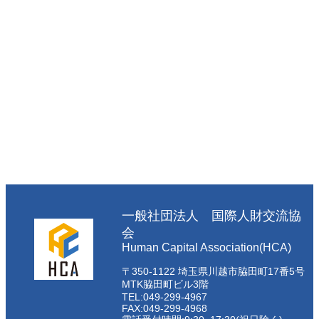
一般社団法人 国際人財交流協
会
Human Capital Association(HCA)
〒350-1122 埼玉県川越市脇田町17番5号
MTK脇田町ビル3階
TEL:049-299-4967
FAX:049-299-4968