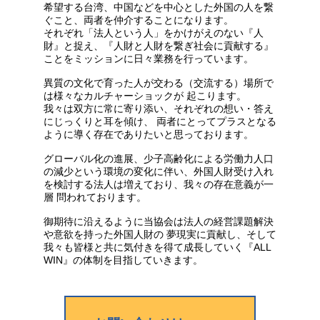
希望する台湾、中国などを中心とした外国の人を繋
ぐこと、両者を仲介することになります。
それぞれ「法人という人」をかけがえのない『人
財』と捉え、『人財と人財を繋ぎ社会に貢献する』
ことをミッションに日々業務を行っています。
異質の文化で育った人が交わる（交流する）場所で
は様々なカルチャーショックが 起こります。
我々は双方に常に寄り添い、それぞれの想い・答え
にじっくりと耳を傾け、 両者にとってプラスとなる
ように導く存在でありたいと思っております。
グローバル化の進展、少子高齢化による労働力人口
の減少という環境の変化に
伴い、外国人財受け入れ
を検討する法人は増えており、我々の存在意義が一
層
問われております。
御期待に沿えるように当協会は法人の経営課題解決
や意欲を持った外国人財の 夢現実に貢献し、そして
我々も皆様と共に気付きを得て成長していく『ALL
WIN』の体制を目指していきます。